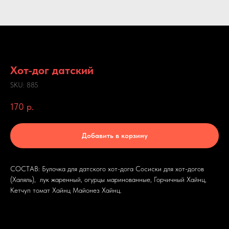
Хот-дог датский
SKU:
885
170
р.
Добавить в корзину
СОСТАВ: Булочка для датского хот-дога Сосиски для хот-догов
(Халяль), лук жаренный, огурцы маринованные, Горчичный Хайнц,
Кетчуп томат Хайнц Майонез Хайнц.