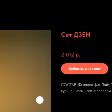
Сет ДЗЕН
SKU:
114
2 012
р.
Добавить в корзину
СОСТАВ :Филадельфия Лайт, Те
курицей, Маки зап. с лососем