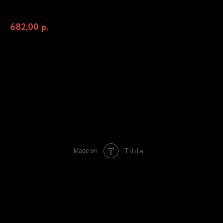
64
682,00
р.
Добавить в корзину
СОСТАВ: моцарелла,курица копченая,огурцы марин,картофель фри,
жареный лук 32см.
Tilda
Made on